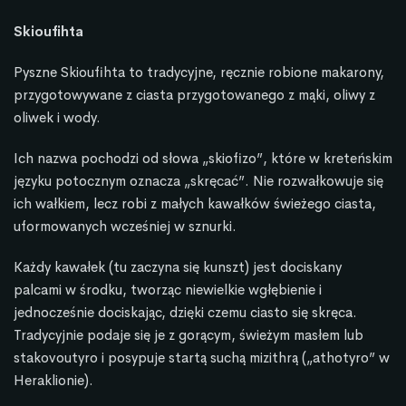
Skioufihta
Pyszne Skioufihta to tradycyjne, ręcznie robione makarony,
przygotowywane z ciasta przygotowanego z mąki, oliwy z
oliwek i wody.
Ich nazwa pochodzi od słowa „skiofizo”, które w kreteńskim
języku potocznym oznacza „skręcać”. Nie rozwałkowuje się
ich wałkiem, lecz robi z małych kawałków świeżego ciasta,
uformowanych wcześniej w sznurki.
Każdy kawałek (tu zaczyna się kunszt) jest dociskany
palcami w środku, tworząc niewielkie wgłębienie i
jednocześnie dociskając, dzięki czemu ciasto się skręca.
Tradycyjnie podaje się je z gorącym, świeżym masłem lub
stakovoutyro i posypuje startą suchą mizithrą („athotyro” w
Heraklionie).