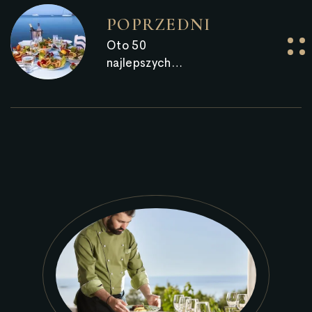
POPRZEDNI
Oto 50
najlepszych
regionów
kulinarnych na
świecie – 5 z 11
najlepszych
regionów
kulinarnych to
regiony greckie