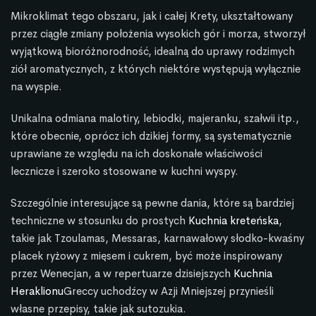
Mikroklimat tego obszaru, jak i całej Krety, ukształtowany
przez ciągłe zmiany położenia wysokich gór i morza, stworzył
wyjątkową bioróżnorodność, idealną do uprawy rodzimych
ziół aromatycznych, z których niektóre występują wyłącznie
na wyspie.
Unikalna odmiana malotiry, lebiodki, majeranku, szałwii itp.,
które obecnie, oprócz ich dzikiej formy, są systematycznie
uprawiane ze względu na ich doskonałe właściwości
lecznicze i szeroko stosowane w kuchni wyspy.
Szczególnie interesujące są pewne dania, które są bardziej
techniczne w stosunku do prostych
Kuchnia kreteńska
,
takie jak Tzoulamas, Messaras, karnawałowy słodko-kwaśny
placek ryżowy z mięsem i cukrem, być może inspirowany
przez Wenecjan, a w repertuarze dzisiejszych
Kuchnia
Heraklionu
Greccy uchodźcy w Azji Mniejszej przynieśli
własne przepisy, takie jak sutozukia.