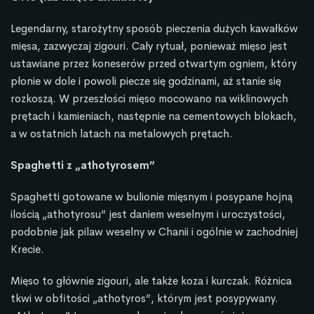
Legendarny, starożytny sposób pieczenia dużych kawałków
mięsa, zazwyczaj zigouri. Cały rytuał, ponieważ mięso jest
ustawiane przez koneserów przed otwartym ogniem, który
płonie w dole i powoli piecze się godzinami, aż stanie się
rozkoszą. W przeszłości mięso mocowano na wiklinowych
prętach i kamieniach, następnie na cementowych blokach,
a w ostatnich latach na metalowych prętach.
Spaghetti z „athotyrosem”
Spaghetti gotowane w bulionie mięsnym i posypane hojną
ilością „athotyrosu” jest daniem weselnym i uroczystości,
podobnie jak pilaw weselny w Chanii i ogólnie w zachodniej
Krecie.
Mięso to głównie zigouri, ale także koza i kurczak. Różnica
tkwi w obfitości „athotyros”, którym jest posypywany.