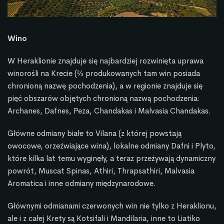
Wino
W Heraklionie znajduje się najbardziej rozwinięta uprawa
winorośli na Krecie (⅔ produkowanych tam win posiada
chronioną nazwę pochodzenia), a w regionie znajduje się
pięć obszarów objętych chronioną nazwą pochodzenia:
Archanes, Dafnes, Peza, Chandakas i Malvasia Chandakas.
Główne odmiany białe to Vilana (z której powstają
owocowe, orzeźwiające wina), lokalne odmiany Dafni i Plyto,
które kilka lat temu wyginęły, a teraz przeżywają dynamiczny
powrót, Muscat Spinas, Athiri, Thrapsathiri, Malvasia
Aromatica i inne odmiany międzynarodowe.
Głównymi odmianami czerwonych win nie tylko z Heraklionu,
ale i z całej Krety są Kotsifali i Mandilaria, inne to Liatiko