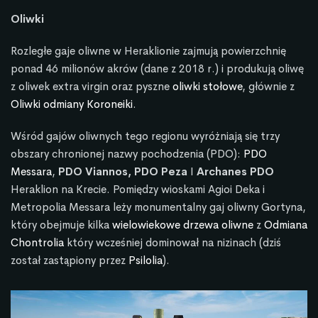
Oliwki
Rozległe gaje oliwne w Heraklionie zajmują powierzchnię
ponad 46 milionów akrów (dane z 2018 r.) i produkują oliwę
z oliwek extra virgin oraz pyszne
oliwki stołowe
, głównie z
Oliwki odmiany Koroneiki
.
Wśród gajów oliwnych tego regionu wyróżniają się trzy
obszary chronionej nazwy pochodzenia (PDO):
PDO
Messara
,
PDO Viannos, PDO Peza
I
Archanes PDO
Heraklion na Krecie. Pomiędzy wioskami Agioi Deka i
Metropolia Messara leży monumentalny gaj oliwny Gortyna,
który obejmuje kilka
wielowiekowe drzewa oliwne
z
Odmiana
Chontrolia
który wcześniej dominował na nizinach (dziś
został zastąpiony przez
Psilolia
).