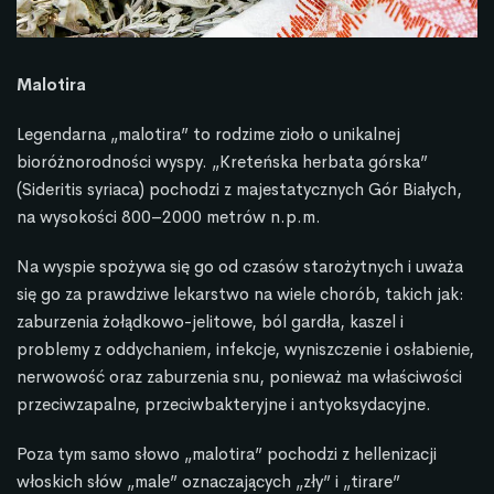
Malotira
Legendarna „malotira” to rodzime zioło o unikalnej
bioróżnorodności wyspy. „Kreteńska herbata górska”
(Sideritis syriaca) pochodzi z majestatycznych Gór Białych,
na wysokości 800–2000 metrów n.p.m.
Na wyspie spożywa się go od czasów starożytnych i uważa
się go za prawdziwe lekarstwo na wiele chorób, takich jak:
zaburzenia żołądkowo-jelitowe, ból gardła, kaszel i
problemy z oddychaniem, infekcje, wyniszczenie i osłabienie,
nerwowość oraz zaburzenia snu, ponieważ ma właściwości
przeciwzapalne, przeciwbakteryjne i antyoksydacyjne.
Poza tym samo słowo „malotira” pochodzi z hellenizacji
włoskich słów „male” oznaczających „zły” i „tirare”