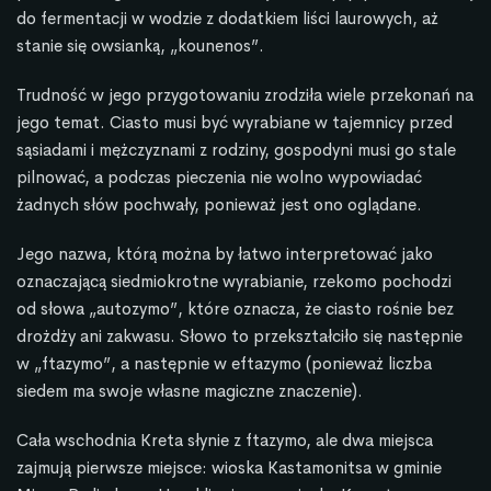
do fermentacji w wodzie z dodatkiem liści laurowych, aż
stanie się owsianką, „kounenos”.
Trudność w jego przygotowaniu zrodziła wiele przekonań na
jego temat. Ciasto musi być wyrabiane w tajemnicy przed
sąsiadami i mężczyznami z rodziny, gospodyni musi go stale
pilnować, a podczas pieczenia nie wolno wypowiadać
żadnych słów pochwały, ponieważ jest ono oglądane.
Jego nazwa, którą można by łatwo interpretować jako
oznaczającą siedmiokrotne wyrabianie, rzekomo pochodzi
od słowa „autozymo”, które oznacza, że ciasto rośnie bez
drożdży ani zakwasu. Słowo to przekształciło się następnie
w „ftazymo”, a następnie w eftazymo (ponieważ liczba
siedem ma swoje własne magiczne znaczenie).
Cała wschodnia Kreta słynie z ftazymo, ale dwa miejsca
zajmują pierwsze miejsce: wioska Kastamonitsa w gminie