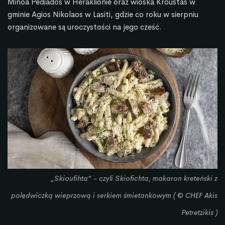
Minoa Pediados w Heraklionie oraz wioska Kroustas w
gminie Agios Nikolaos w Lasiti, gdzie co roku w sierpniu
organizowane są uroczystości na jego cześć.
„Skioufihta” - czyli Skiofichta, makaron kreteński z
polędwiczką wieprzową i serkiem śmietankowym ( © CHEF Akis
Petretzikis )