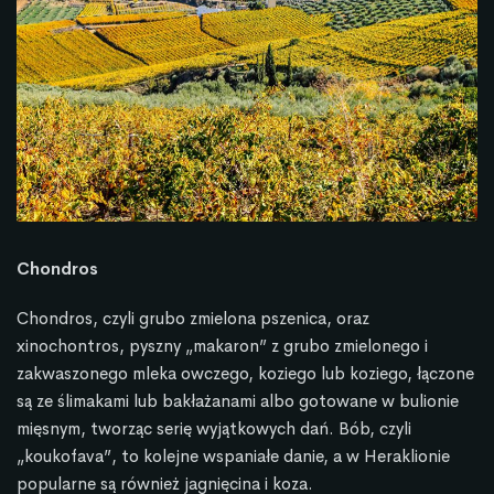
Chondros
Chondros, czyli grubo zmielona pszenica, oraz
xinochontros, pyszny „makaron” z grubo zmielonego i
zakwaszonego mleka owczego, koziego lub koziego, łączone
są ze ślimakami lub bakłażanami albo gotowane w bulionie
mięsnym, tworząc serię wyjątkowych dań. Bób, czyli
„koukofava”, to kolejne wspaniałe danie, a w Heraklionie
popularne są również jagnięcina i koza.