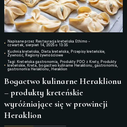
Napisane przez
Restauracja kreteńska Ethimo
-
czwartek, sierpień 14, 2025 o 13:35
Kuchnia kreteńska
,
Dieta kreteńska
,
Przepisy kreteńskie
,
Żywność
,
Regiony żywnościowe
Tagi:
Kreteńska gastronomia
,
Produkty PDO z Krety
,
Produkty
kreteńskie
,
Kreta
,
bogactwo kulinarne Heraklionu
,
gastronomia
,
gastronomia Heraklionu
,
Heraklion
Bogactwo kulinarne Heraklionu
– produkty kreteńskie
wyróżniające się w prowincji
Heraklion