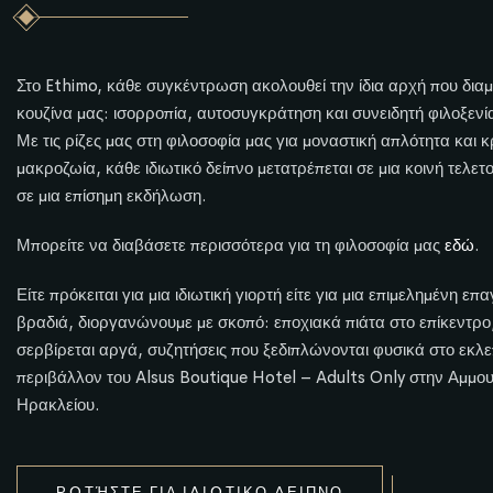
Στο Ethimo, κάθε συγκέντρωση ακολουθεί την ίδια αρχή που δια
κουζίνα μας: ισορροπία, αυτοσυγκράτηση και συνειδητή φιλοξενί
Με τις ρίζες μας στη φιλοσοφία μας για μοναστική απλότητα και κ
μακροζωία, κάθε ιδιωτικό δείπνο μετατρέπεται σε μια κοινή τελετο
σε μια επίσημη εκδήλωση.
Μπορείτε να διαβάσετε περισσότερα για τη φιλοσοφία μας
εδώ
.
Είτε πρόκειται για μια ιδιωτική γιορτή είτε για μια επιμελημένη επ
βραδιά, διοργανώνουμε με σκοπό: εποχιακά πιάτα στο επίκεντρο
σερβίρεται αργά, συζητήσεις που ξεδιπλώνονται φυσικά στο εκλ
περιβάλλον του Alsus Boutique Hotel – Adults Only στην Αμμο
Ηρακλείου.
Ρ
Ω
Τ
Ή
Σ
Τ
Ε
Γ
Ι
Α
Ι
Δ
Ι
Ω
Τ
Ι
Κ
Ό
Δ
Ε
Ί
Π
Ν
Ο