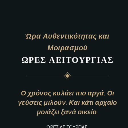
Ώρα Αυθεντικότητας και
Μοιρασμού
Ώ
Ρ
Ε
Σ
Λ
Ε
Ι
Τ
Ο
Υ
Ρ
Γ
Ί
Α
Σ
Ο χρόνος κυλάει πιο αργά. Οι
γεύσεις μιλούν. Και κάτι αρχαίο
μοιάζει ξανά οικείο.
ΏΡΕΣ ΛΕΙΤΟΥΡΓΊΑΣ: