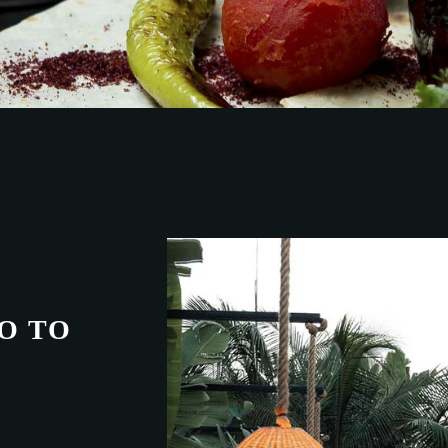
Ό
Τ
Ο