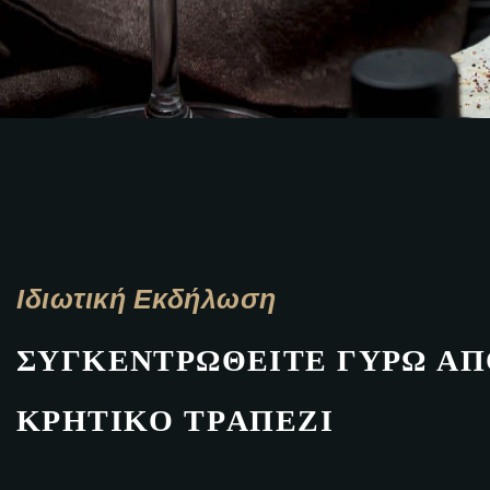
Ιδιωτική Εκδήλωση
Σ
Υ
Γ
Κ
Ε
Ν
Τ
Ρ
Ω
Θ
Ε
Ί
Τ
Ε
Γ
Ύ
Ρ
Ω
Α
Π
Κ
Ρ
Η
Τ
Ι
Κ
Ό
Τ
Ρ
Α
Π
Έ
Ζ
Ι