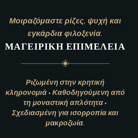
Μοιραζόμαστε ρίζες, ψυχή και
εγκάρδια φιλοξενία.
Μ
Α
Γ
Ε
Ι
Ρ
Ι
Κ
Η
Ε
Π
Ι
Μ
Ε
Λ
Ε
Ι
Α
Ριζωμένη στην κρητική
κληρονομιά • Καθοδηγούμενη από
τη μοναστική απλότητα •
Σχεδιασμένη για ισορροπία και
μακροζωία.