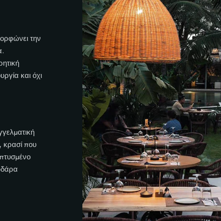
μορφώνει την
α.
ρητική
υργία και όχι
αγγελματική
, κρασί που
επτυσμένο
υδάρα