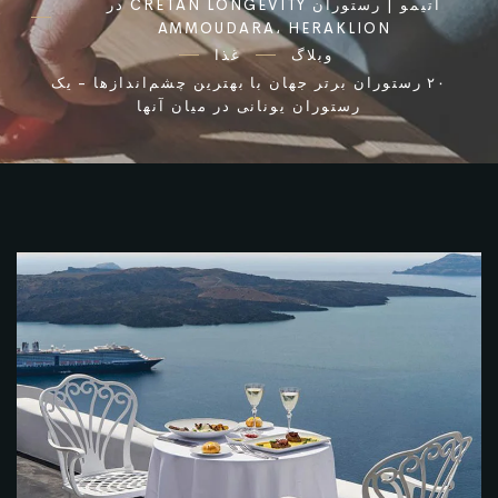
اتیمو | رستوران CRETAN LONGEVITY در
AMMOUDARA، HERAKLION
وبلاگ
غذا
۲۰ رستوران برتر جهان با بهترین چشم‌اندازها - یک
رستوران یونانی در میان آنها