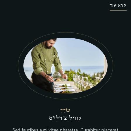
קרא עוד
עוֹרֵך
קוויל צ'רלי'ס
Sed faucibus a mi vitae pharetra. Curabitur placerat