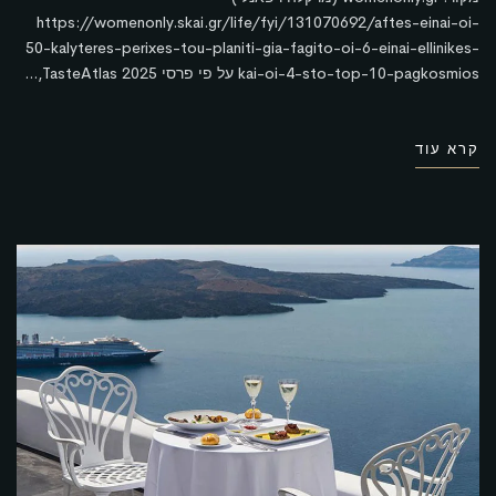
https://womenonly.skai.gr/life/fyi/131070692/aftes-einai-oi-
50-kalyteres-perixes-tou-planiti-gia-fagito-oi-6-einai-ellinikes-
kai-oi-4-sto-top-10-pagkosmios על פי פרסי TasteAtlas 2025,...
קרא עוד