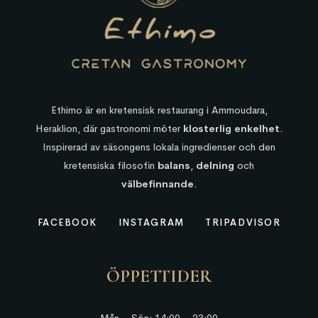
Ethimo är en kretensisk restaurang i Ammoudara,
Heraklion, där gastronomi möter
klosterlig enkelhet
.
Inspirerad av säsongens lokala ingredienser och den
kretensiska filosofin
balans
,
delning
och
välbefinnande
.
FACEBOOK
INSTAGRAM
TRIPADVISOR
ÖPPETTIDER
Mån – Sön: 14:00 – 23:00