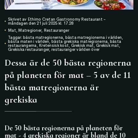
Skrivet av
Ethimo Cretan Gastronomy Restaurant
-
måndagen den 21 juli 2025 kl. 17.28
Mat
,
Matregioner
,
Restauranger
Taggar:
bästa matregionerna
,
bästa matregionerna i världen
,
bästa maten i världen
,
bästa grekiska matregionerna
,
bästa
restaurangerna
,
Kretensisk kost
,
Grekisk mat
,
Grekisk mat
,
Grekiska restauranger
,
restauranger världen över
Dessa är de 50 bästa regionerna
på planeten för mat – 5 av de 11
bästa matregionerna är
grekiska
De 50 bästa regionerna på planeten för
mat - 4 grekiska regioner är bland de 10