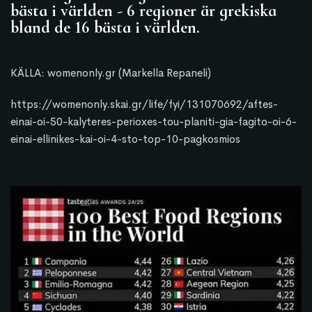
bästa i världen - 6 regioner är grekiska
bland de 16 bästa i världen.
KÄLLA:
womenonly.gr (Markella Repaneli)
https://womenonly.skai.gr/life/fyi/131070692/aftes-
einai-oi-50-kalyteres-perioxes-tou-planiti-gia-fagito-oi-6-
einai-ellinikes-kai-oi-4-sto-top-10-pagkosmios