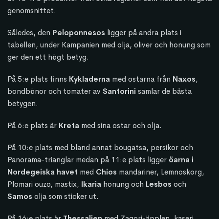
genomsnittet.
Således, den
Peloponnesos
ligger på andra plats i
tabellen, under Kampanien med olja, oliver och honung som
ger den ett högt betyg.
På 5:e plats finns
Kykladerna
med ostarna från
Naxos
,
bondbönor och tomater av
Santorini
samlar de bästa
betygen.
På 6:e plats är
Kreta
med sina ostar och olja.
På 10:e plats med bland annat bougatsa, persikor och
Panorama-trianglar medan på 11:e plats ligger
öarna i
Nordegeiska havet
med
Chios
mandariner, Lemnoskorg,
Plomari ouzo, mastix,
Ikaria
honung och
Lesbos
och
Samos
olja som sticker ut.
På 16:e plats är
Thessalien
med Zagori-äpplen, kaseri,