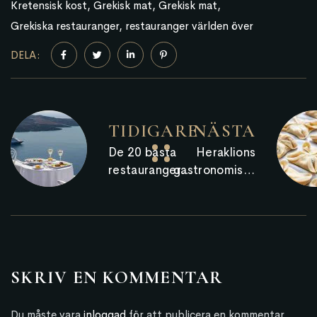
Kretensisk kost
Grekisk mat
Grekisk mat
Grekiska restauranger
restauranger världen över
DELA:
TIDIGARE
NÄSTA
De 20 bästa
Heraklions
restaurangerna
gastronomiska
runt om i
rikedom –
världen med
Kretensiska
den bästa
produkter
utsikten – en
som sticker ut
grekisk bland
i provinsen
SKRIV EN KOMMENTAR
dem
Heraklion
Du måste vara
inloggad
för att publicera en kommentar.