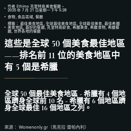
作者
Ethimo 克里特島美食餐廳
-
2025 年 7 月 21 日星期一下午 5:28
食物
,
食品區域
,
餐廳
標籤：
最佳美食地區
,
全球最佳美食地區
,
全球最佳美食
,
最佳希臘
美食地區
,
最好的餐廳
,
克里特島飲食
,
希臘美食
,
希臘食物
,
希臘餐
廳
,
世界各地的餐廳
這些是全球 50 個美食最佳地區
——排名前 11 位的美食地區中
有 5 個是希臘
全球 50 個最佳美食地區 - 希臘有 4 個地
區躋身全球前 10 名 - 希臘有 6 個地區躋
身全球最佳 16 個地區之列。
來源：
Womenonly.gr（馬克拉·雷帕內利）