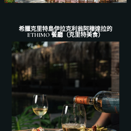
希臘克里特島伊拉克利翁阿穆達拉的
ETHIMO 餐廳（克里特美食）