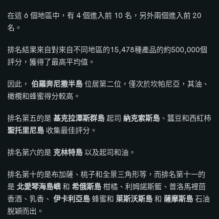
在這 6 個地區中，有 4 個進入前 10 名，另外兩個進入前 20
名。
排名結果來自對來自不同地區的15,478種產品的約500,000個
評分，獲得了最高平均值。
因此，
伯羅奔尼撒半島
位居第二位，僅次於坎帕尼亞，其油、
橄欖和蜂蜜得分較高。
排名第五的是
基克拉澤斯群島
起司
納克索斯島
、蠶豆和西紅柿
聖托里尼島
收集最佳評分。
排名第六的是
克林特島
以及起司和油。
排名第十的是布加薩、桃子和全景三角形等，而排名第十一的
是
北愛琴海島嶼
和
希俄斯島
柑橘、利姆諾斯籃、普洛馬裡茴
香酒、乳香、
伊卡利亞島
蜂蜜和
萊斯沃斯島
和
薩摩斯島
石油
脫穎而出。