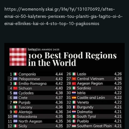
https://womenonly.skai.gr/life/fyi/131070692/aftes-
einai-oi-50-kalyteres-perioxes-tou-planiti-gia-fagito-oi-6-
einai-ellinikes-kai-oi-4-sto-top-10-pagkosmios