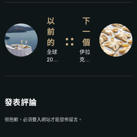
以
下
前
一
的
個
全球
伊拉
20家
克利
景觀
翁的
最佳
美食
餐廳
財富
－其
－伊
中一
拉克
發表評論
家是
利翁
希臘
省的
很抱歉，必須
登入
網站才能發佈留言。
餐廳
特色
克里
特產