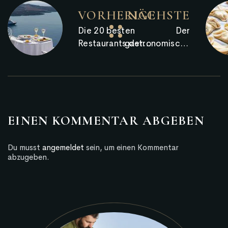
VORHERIGE
NÄCHSTE
Die 20 besten
Der
Restaurants der
gastronomische
Welt mit der
Reichtum von
schönsten
Heraklion –
Aussicht –
Kretische
darunter auch ein
Produkte, die in
griechisches
der Provinz
EINEN KOMMENTAR ABGEBEN
Heraklion
hervorstechen
Du musst
angemeldet
sein, um einen Kommentar
abzugeben.