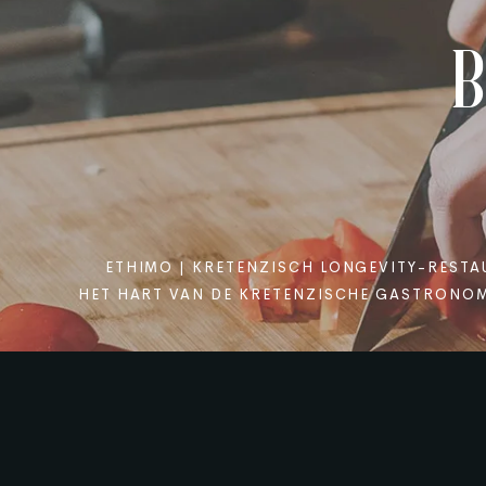
ETHIMO | KRETENZISCH LONGEVITY-REST
HET HART VAN DE KRETENZISCHE GASTRONOMI