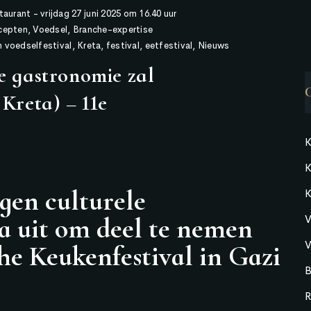
taurant
-
vrijdag 27 juni 2025 om 16.40 uur
ecepten
,
Voedsel
,
Branche-expertise
h voedselfestival
,
Kreta
,
festival
,
eetfestival
,
Nieuws
e gastronomie zal
 Kreta) – 11e
K
K
gen culturele
K
a uit om deel te nemen
V
V
he Keukenfestival in Gazi
B
R