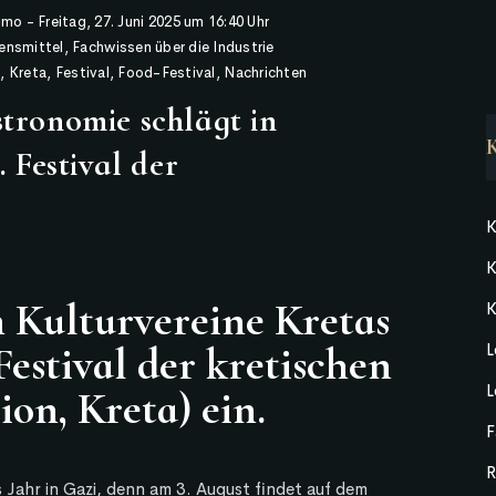
himo
-
Freitag, 27. Juni 2025 um 16:40 Uhr
ensmittel
,
Fachwissen über die Industrie
l
,
Kreta
,
Festival
,
Food-Festival
,
Nachrichten
tronomie schlägt in
 Festival der
K
K
n Kulturvereine Kretas
K
estival der kretischen
L
L
on, Kreta) ein.
F
R
 Jahr in Gazi, denn am 3. August findet auf dem