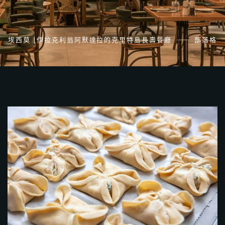
埃西莫 |伊拉克利翁阿默達拉的克里特島長壽餐廳
部落格