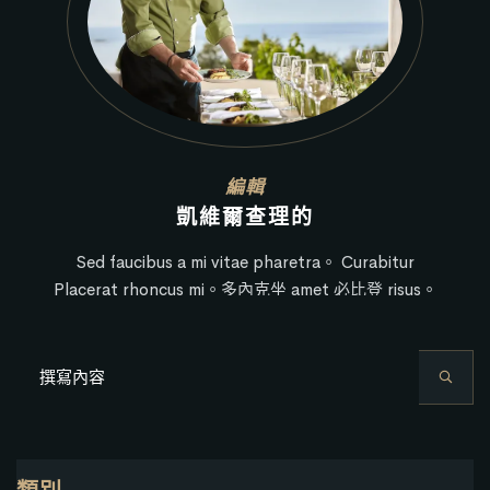
編輯
凱維爾查理的
Sed faucibus a mi vitae pharetra。 Curabitur
Placerat rhoncus mi。多內克坐 amet 必比登 risus。