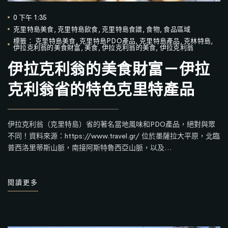
0 下午 1:35
克里特島美食
,
克里特島飲食
,
克里特島食譜
,
食物
,
食品區域
標籤：
克里特島美食
,
克里特島PDO產品
,
克里特島產品
,
克林特島
,
伊拉克利翁的美食財富
,
美食
,
伊拉克利翁的美食
,
伊拉克利翁
伊拉克利翁的美食財富－伊拉
克利翁省的特色克里特產品
伊拉克利翁（克里特島）省的著名當地風味和PDO產品，絕對與眾
不同！資料來源：https://www.travel.gr/ 位於墨薩拉大平原，北臨
普西洛里蒂斯山脈，南接阿斯特魯西亞山脈，以及…
閱讀更多