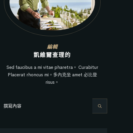
編輯
凱維爾查理的
Sed faucibus a mi vitae pharetra。 Curabitur
Placerat rhoncus mi。多內克坐 amet 必比登
risus。