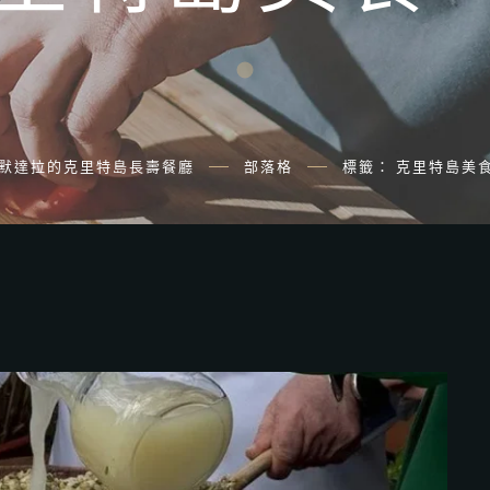
阿默達拉的克里特島長壽餐廳
部落格
標籤： 克里特島美