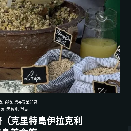
譜
,
食物
,
業界專業知識
節慶
,
美食節
,
訊息
齊（克里特島伊拉克利