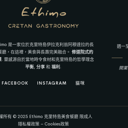
thimo 是一家位於克里特島伊拉克利翁阿穆達拉的長
週一至
餐廳，在這裡，美食與長壽完美融合。
修道院式的
樸
. 靈感源自於當地時令食材和克里特島的哲學理念
平衡
,
分享
和
福利
.
開業
FACEBOOK
INSTAGRAM
貓咪
權所有 © 2025
Ethimo 克里特島美食餐廳
限成人
隱私權政策
–
Cookies政策