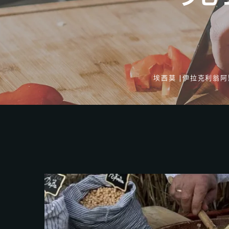
埃西莫 |伊拉克利翁