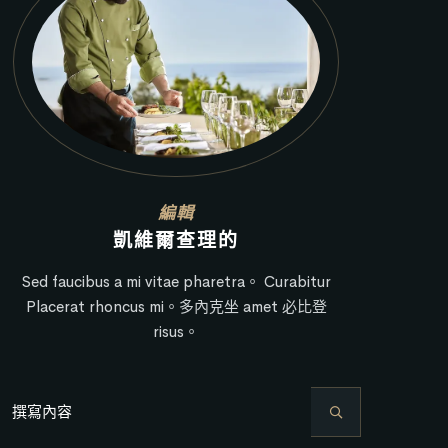
編輯
凱維爾查理的
Sed faucibus a mi vitae pharetra。 Curabitur
Placerat rhoncus mi。多內克坐 amet 必比登
risus。