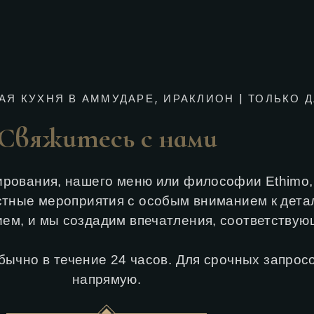
АЯ КУХНЯ В АММУДАРЕ, ИРАКЛИОН | ТОЛЬКО 
С
в
я
ж
и
т
е
с
ь
с
н
а
м
и
ирования, нашего меню или философии Ethimo,
тные мероприятия с особым вниманием к дета
ем, и мы создадим впечатления, соответствую
ычно в течение 24 часов. Для срочных запросо
напрямую.