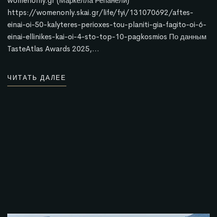
womenonly.gr (Маркелла Репанели)
https://womenonly.skai.gr/life/fyi/131070692/aftes-
einai-oi-50-kalyteres-perioxes-tou-planiti-gia-fagito-oi-6-
einai-ellinikes-kai-oi-4-sto-top-10-pagkosmios По данным
TasteAtlas Awards 2025,…
ЧИТАТЬ ДАЛЕЕ