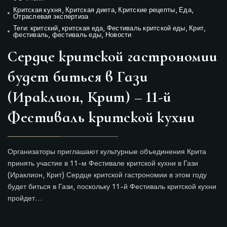
Критская кухня
,
Критская диета
,
Критские рецепты
,
Еда
,
Отраслевая экспертиза
Теги:
критский
,
критская еда
,
Фестиваль критской еды
,
Крит
,
фестиваль
,
фестиваль еды
,
Новости
Сердце критской гастрономии
будет биться в Гази
(Ираклион, Крит) – 11-й
Фестиваль критской кухни
Организаторы приглашают культурные объединения Крита
принять участие в 11-м Фестивале критской кухни в Гази
(Ираклион, Крит) Сердце критской гастрономии в этом году
будет биться в Гази, поскольку 11-й Фестиваль критской кухни
пройдет…